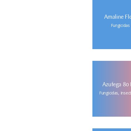
Amaline F
Fungicidas
Azufega 80
Fungicidas
,
Insect