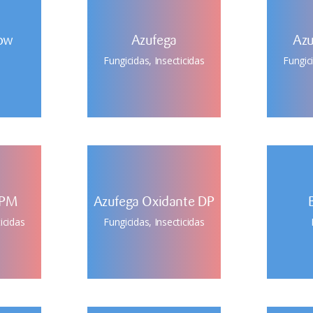
low
Azufega
Azu
Fungicidas
,
Insecticidas
Fungic
 PM
Azufega Oxidante DP
icidas
Fungicidas
,
Insecticidas