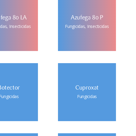
fega 80 LA
Azufega 80 P
idas
,
Insecticidas
Fungicidas
,
Insecticidas
Botector
Cuproxat
Fungicidas
Fungicidas