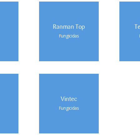
Ranman Top
T
Fungicidas
a
Vintec
Fungicidas