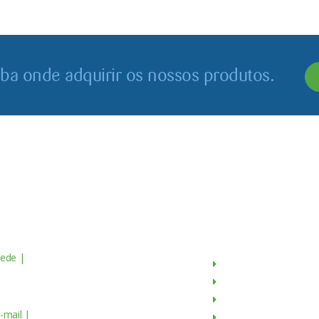
iba onde adquirir os nossos produtos.
Contactos
Menu
ede |
Av. do Atlântico, 16 - 14º Piso
Sobre Nós
scritório 8 1990-019 Lisboa,
Produtos
ortugal
Culturas
-mail |
geral@servagronis.pt
Contactos