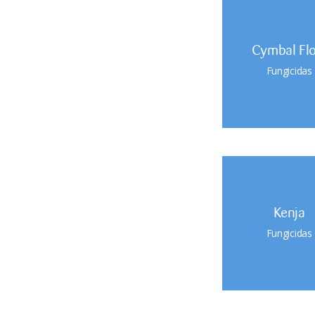
Cymbal Fl
Fungicidas
Kenja
Fungicidas