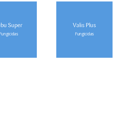
ebu Super
Valis Plus
Fungicidas
Fungicidas