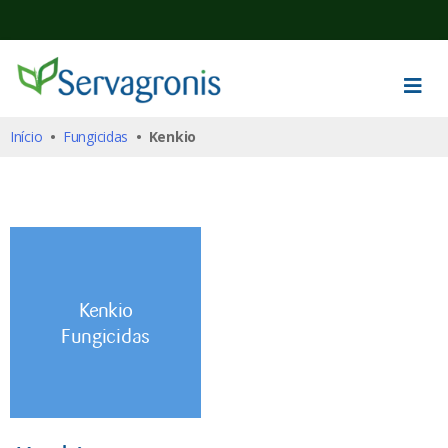
Início
•
Fungicidas
• Kenkio
Kenkio
Fungicidas