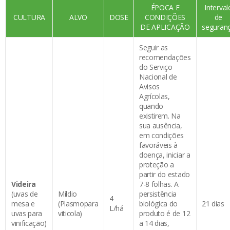
ÉPOCA E
Interval
CULTURA
ALVO
DOSE
CONDIÇÕES
de
DE APLICAÇÃO
seguran
Seguir as
recomendações
do Serviço
Nacional de
Avisos
Agrícolas,
quando
existirem. Na
sua ausência,
em condições
favoráveis à
doença, iniciar a
proteção a
partir do estado
Videira
7-8 folhas. A
(uvas de
Míldio
persistência
4
mesa e
(Plasmopara
biológica do
21 dias
L/há
uvas para
viticola)
produto é de 12
vinificação)
a 14 dias,