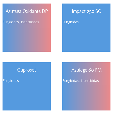
Azufega Oxidante DP
Impact 250 SC
Fungicidas
,
Insecticidas
Fungicidas
Cuproxat
Azufega 80 PM
Fungicidas
Fungicidas
,
Insecticidas