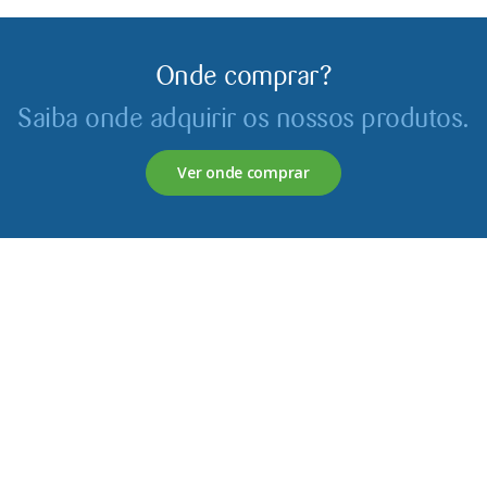
Onde comprar?
Saiba onde adquirir os nossos produtos.
Ver onde comprar
Servagronis, Lda. é uma empresa criada em 2017 que
opera no mercado de produtos fitofarmacêuticos e
fertilizantes.
Contactos