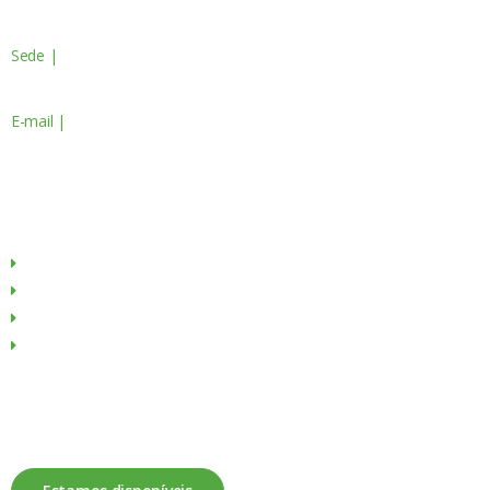
Sede |
Av. do Atlântico, 16 - 14º Piso
Escritório 8 1990-019 Lisboa, Portugal
E-mail |
geral@servagronis.pt
Menu
Sobre Nós
Produtos
Culturas
Contactos
Fale connosco