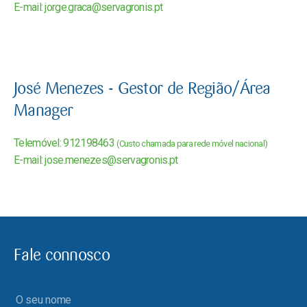
E-mail: jorge.graca@servagronis.pt
José Menezes - Gestor de Região/Área
Manager
Telemóvel: 912198463
(Custo chamada para rede móvel nacional)
E-mail: jose.menezes@servagronis.pt
Fale connosco