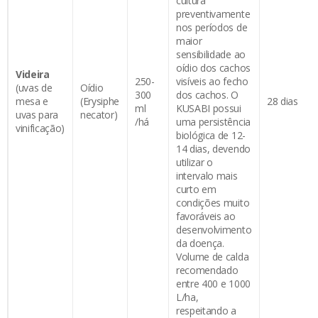
cultura
preventivamente
nos períodos de
maior
sensibilidade ao
oídio dos cachos
Videira
250-
visíveis ao fecho
(uvas de
Oídio
300
dos cachos. O
mesa e
(Erysiphe
28 dias
ml
KUSABI possui
uvas para
necator)
/há
uma persistência
vinificação)
biológica de 12-
14 dias, devendo
utilizar o
intervalo mais
curto em
condições muito
favoráveis ao
desenvolvimento
da doença.
Volume de calda
recomendado
entre 400 e 1000
L/ha,
respeitando a