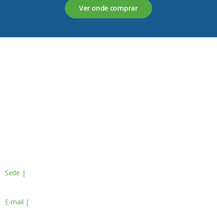
Ver onde comprar
Servagronis, Lda. é uma empresa criada em 2017 que
opera no mercado de produtos fitofarmacêuticos e
fertilizantes.
Contactos
Sede |
Av. do Atlântico, 16 - 14º Piso
Escritório 8 1990-019 Lisboa, Portugal
E-mail |
geral@servagronis.pt