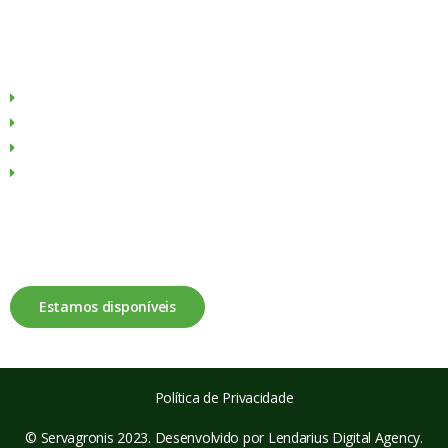
Menu
Sobre Nós
Produtos
Culturas
Contactos
Fale connosco
Estamos disponíveis
Política de Privacidade
© Servagronis 2023. Desenvolvido por
Lendarius Digital Agency
.