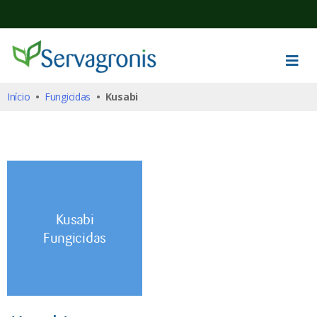
Início
•
Fungicidas
• Kusabi
Kusabi
Fungicidas