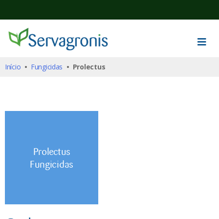
Início
•
Fungicidas
• Prolectus
Prolectus
Fungicidas