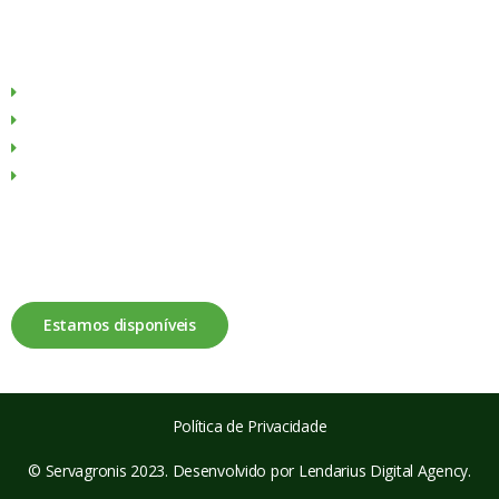
Menu
Sobre Nós
Produtos
Culturas
Contactos
Fale connosco
Estamos disponíveis
Política de Privacidade
© Servagronis 2023. Desenvolvido por
Lendarius Digital Agency
.