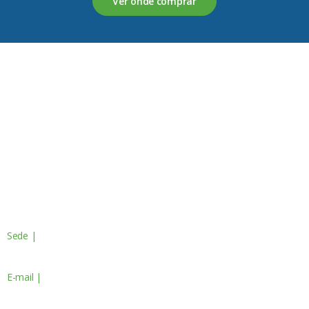
Ver onde comprar
Servagronis, Lda. é uma empresa criada em 2017 que
opera no mercado de produtos fitofarmacêuticos e
fertilizantes.
Contactos
Sede |
Av. do Atlântico, 16 - 14º Piso
Escritório 8 1990-019 Lisboa, Portugal
E-mail |
geral@servagronis.pt