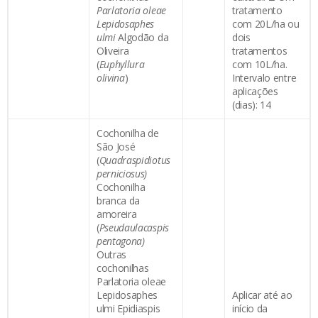
Parlatoria oleae
tratamento
Lepidosaphes
com 20L/ha ou
ulmi
Algodão da
dois
Oliveira
tratamentos
(
Euphyllura
com 10L/ha.
olivina
)
Intervalo entre
aplicações
(dias): 14
Cochonilha de
São José
(
Quadraspidiotus
perniciosus)
Cochonilha
branca da
amoreira
(
Pseudaulacaspis
pentagona)
Outras
cochonilhas
Parlatoria oleae
Lepidosaphes
Aplicar até ao
ulmi Epidiaspis
início da