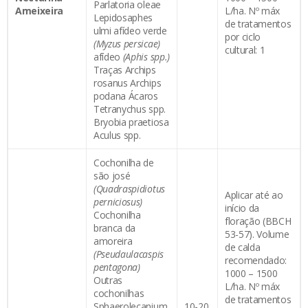
Parlatoria oleae
Ameixeira
L/ha. Nº máx
Lepidosaphes
de tratamentos
ulmi afídeo verde
por ciclo
(Myzus persicae)
cultural: 1
afídeo
(Aphis spp.)
Traças Archips
rosanus Archips
podana Ácaros
Tetranychus spp.
Bryobia praetiosa
Aculus spp.
Cochonilha de
são josé
(Quadraspidiotus
Aplicar até ao
perniciosus)
início da
Cochonilha
floração (BBCH
branca da
53-57). Volume
amoreira
de calda
(Pseudaulacaspis
recomendado:
pentagona)
1000 – 1500
Outras
L/ha. Nº máx
cochonilhas
de tratamentos
Sphaerolecanium
10-20