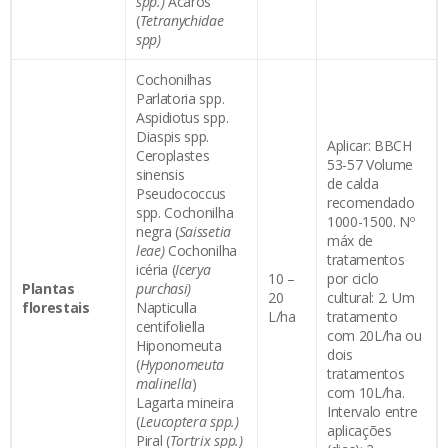
spp.)
Ácaros
(
Tetranychidae
spp)
Cochonilhas
Parlatoria spp.
Aspidiotus spp.
Diaspis spp.
Aplicar: BBCH
Ceroplastes
53-57 Volume
sinensis
de calda
Pseudococcus
recomendado
spp. Cochonilha
1000-1500. Nº
negra (
Saissetia
máx de
leae)
Cochonilha
tratamentos
icéria (
Icerya
10 –
por ciclo
Plantas
purchasi)
20
cultural: 2. Um
florestais
Napticulla
L/ha
tratamento
centifoliella
com 20L/ha ou
Hiponomeuta
dois
(
Hyponomeuta
tratamentos
malinella
)
com 10L/ha.
Lagarta mineira
Intervalo entre
(
Leucoptera spp.)
aplicações
Piral (
Tortrix spp.)