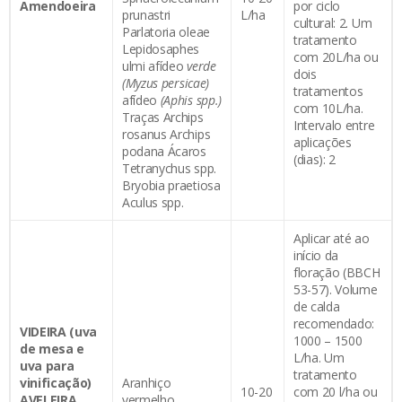
Amendoeira
por ciclo
prunastri
L/ha
cultural: 2. Um
Parlatoria oleae
tratamento
Lepidosaphes
com 20L/ha ou
ulmi afídeo
verde
dois
(Myzus
persicae)
tratamentos
afídeo
(Aphis spp.)
com 10L/ha.
Traças Archips
Intervalo entre
rosanus Archips
aplicações
podana Ácaros
(dias): 2
Tetranychus spp.
Bryobia praetiosa
Aculus spp.
Aplicar até ao
início da
floração (BBCH
53-57). Volume
de calda
recomendado:
VIDEIRA (uva
1000 – 1500
de mesa e
L/ha. Um
uva para
tratamento
vinificação)
Aranhiço
10-20
com 20 l/ha ou
AVELEIRA
vermelho