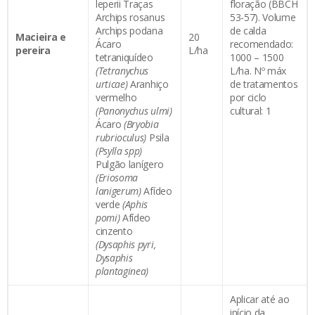
leperii Traças
floração (BBCH
Archips rosanus
53-57). Volume
Archips podana
de calda
Macieira e
20
Ácaro
recomendado:
pereira
L/ha
tetraniquídeo
1000 – 1500
(Tetranychus
L/ha. Nº máx
urticae)
Aranhiço
de tratamentos
vermelho
por ciclo
(Panonychus ulmi)
cultural: 1
Ácaro
(Bryobia
rubrioculus)
Psila
(Psylla spp)
Pulgão lanígero
(Eriosoma
lanigerum)
Afídeo
verde
(Aphis
pomi)
Afídeo
cinzento
(Dysaphis pyri,
Dysaphis
plantaginea)
Aplicar até ao
início da