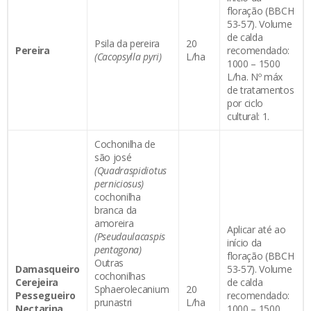
floração (BBCH
53-57). Volume
de calda
Psila da pereira
20
Pereira
recomendado:
(Cacopsylla pyri)
L/ha
1000 – 1500
L/ha. Nº máx
de tratamentos
por ciclo
cultural: 1.
Cochonilha de
são josé
(Quadraspidiotus
perniciosus)
cochonilha
branca da
amoreira
Aplicar até ao
(Pseudaulacaspis
início da
pentagona)
floração (BBCH
Outras
Damasqueiro
53-57). Volume
cochonilhas
Cerejeira
de calda
Sphaerolecanium
20
Pessegueiro
recomendado:
prunastri
L/ha
Nectarina
1000 – 1500