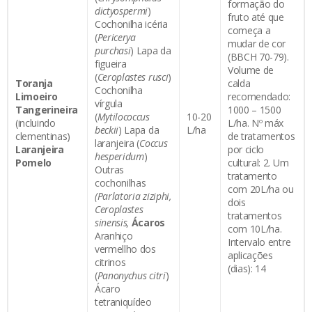
formação do
dictyospermi
)
fruto até que
Cochonilha icéria
começa a
(
P
e
r
icerya
mudar de cor
purchasi
) Lapa da
(BBCH 70-79).
figueira
Volume de
(
Ceroplastes rusci
)
Toranja
calda
Cochonilha
Limoeiro
recomendado:
vírgula
Tangerineira
1000 – 1500
(
Mytilococcus
10-20
(incluindo
L/ha. Nº máx
beckii
) Lapa da
L/ha
clementinas)
de tratamentos
laranjeira (
Coccus
Laranjeira
por ciclo
hesperidum
)
Pomelo
cultural: 2. Um
Outras
tratamento
cochonilhas
com 20L/ha ou
(Parlatoria ziziphi,
dois
Ceroplastes
tratamentos
sinensis,
Ácaros
com 10L/ha.
Aranhiço
Intervalo entre
vermellho dos
aplicações
citrinos
(dias): 14
(
Panonychus citri
)
Ácaro
tetraniquídeo