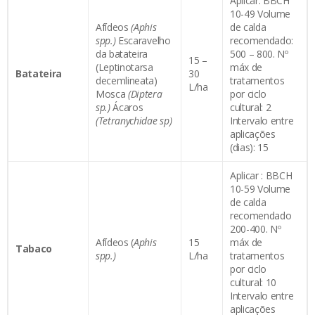
Aplicar: BBCH
10-49 Volume
Afídeos
(Aphis
de calda
spp.)
Escaravelho
recomendado:
da batateira
500 – 800. Nº
15 –
(Leptinotarsa
máx de
Batateira
30
decemlineata)
tratamentos
L/ha
Mosca
(Diptera
por ciclo
sp.)
Ácaros
cultural: 2
(Tetranychidae sp)
Intervalo entre
aplicações
(dias): 15
Aplicar : BBCH
10-59 Volume
de calda
recomendado
200-400. Nº
Afídeos (
Aphis
15
máx de
Tabaco
spp.)
L/ha
tratamentos
por ciclo
cultural: 10
Intervalo entre
aplicações