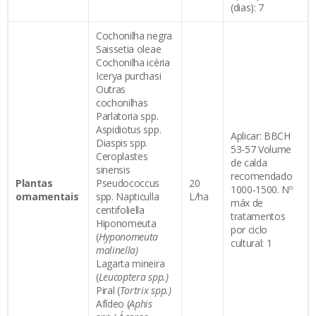
(dias): 7
Cochonilha negra
Saissetia oleae
Cochonilha icéria
Icerya purchasi
Outras
cochonilhas
Parlatoria spp.
Aspidiotus spp.
Aplicar: BBCH
Diaspis spp.
53-57 Volume
Ceroplastes
de calda
sinensis
recomendado
Plantas
Pseudococcus
20
1000-1500. Nº
ornamentais
spp. Napticulla
L/ha
máx de
centifoliella
tratamentos
Hiponomeuta
por ciclo
(
Hyponomeuta
cultural: 1
malinella)
Lagarta mineira
(
Leucoptera spp.)
Piral (
Tortrix spp.)
Afídeo (
Aphis