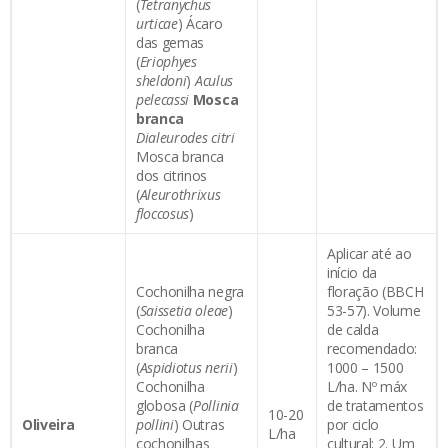
(
Tetranychus
urticae
) Ácaro
das gemas
(
E
r
iophyes
sheldoni
)
Aculus
pelecassi
Mosca
branca
D
ialeurodes citri
Mosca branca
dos citrinos
(
Aleurothrixus
floccosus
)
Aplicar até ao
início da
Cochonilha negra
floração (BBCH
(
Saissetia oleae
)
53-57). Volume
Cochonilha
de calda
branca
recomendado:
(
Aspidiotus nerii
)
1000 – 1500
Cochonilha
L/ha. Nº máx
globosa (
Pollinia
de tratamentos
10-20
Oliveira
pollini
) Outras
por ciclo
L/ha
cochonilhas
cultural: 2. Um