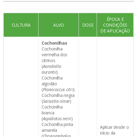
ÉPOCA E
CULTURA
ALVO
DOSE
CONDIÇÕES
DE APLICAÇÃO
Cochonilhas
Cochonilha
vermelha dos
citrinos
(
Aonidiella
au
r
a
n
tii
)
Cochonilha
algodão
(
Planococcus citri
)
Cochonilha negra
(
Saissetia oleae
)
Cochonilha
branca
(
Aspidiotus nerii
)
Cochonilha pinta
Aplicar desde o
amarela
início da
(
Chrysomphalus