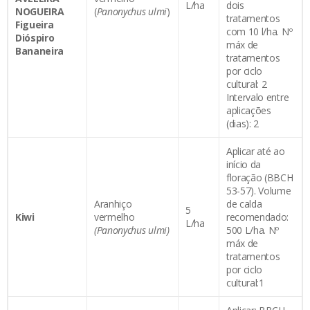
L/ha
dois
NOGUEIRA
(
Panonychus ulmi
)
tratamentos
Figueira
com 10 l/ha. Nº
Dióspiro
máx de
Bananeira
tratamentos
por ciclo
cultural: 2
Intervalo entre
aplicações
(dias): 2
Aplicar até ao
início da
floração (BBCH
53-57). Volume
Aranhiço
de calda
5
Kiwi
vermelho
recomendado:
L/ha
(Panonychus ulmi)
500 L/ha. Nº
máx de
tratamentos
por ciclo
cultural:1