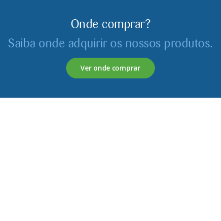
Onde comprar?
Saiba onde adquirir os nossos produtos.
Ver onde comprar
Servagronis, Lda. é uma empresa criada em 2017 que
opera no mercado de produtos fitofarmacêuticos e
fertilizantes.
Contactos