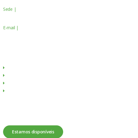
Sede |
Av. do Atlântico, 16 - 14º Piso
Escritório 8 1990-019 Lisboa, Portugal
E-mail |
geral@servagronis.pt
Menu
Sobre Nós
Produtos
Culturas
Contactos
Fale connosco
Estamos disponíveis