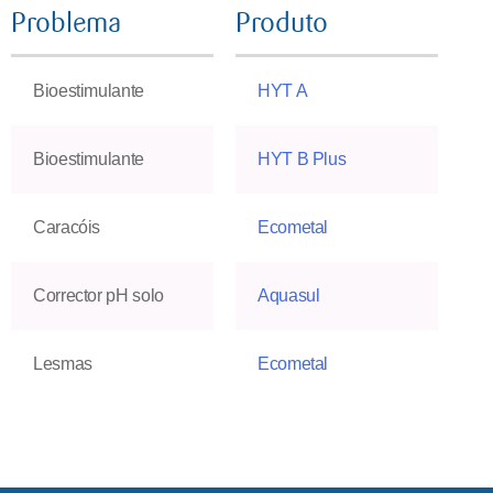
Problema
Produto
Bioestimulante
HYT A
Bioestimulante
HYT B Plus
Caracóis
Ecometal
Corrector pH solo
Aquasul
Lesmas
Ecometal