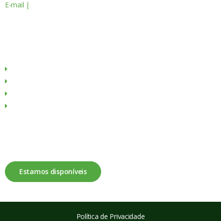
E-mail |
geral@servagronis.pt
Menu
Sobre Nós
Produtos
Culturas
Contactos
Fale connosco
Estamos disponíveis
Política de Privacidade