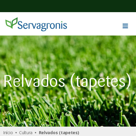
Relvados (tapetes)
Início
•
Cultura
• Relvados (tapetes)