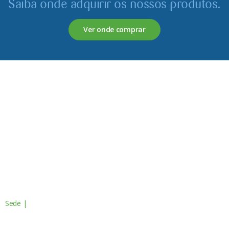
Saiba onde adquirir os nossos produtos.
Ver onde comprar
Servagronis, Lda. é uma empresa criada em 2017 que
opera no mercado de produtos fitofarmacêuticos e
fertilizantes.
Contactos
Sede |
Av. do Atlântico, 16 - 14º Piso
Escritório 8 1990-019 Lisboa, Portugal