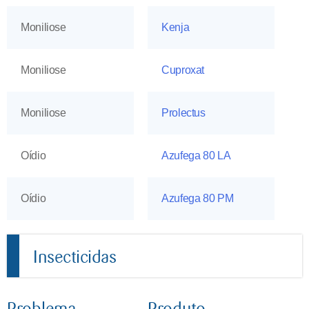
Moniliose
Kenja
Moniliose
Cuproxat
Moniliose
Prolectus
Oídio
Azufega 80 LA
Oídio
Azufega 80 PM
Insecticidas
Problema
Produto