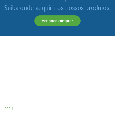
Saiba onde adquirir os nossos produtos.
Ver onde comprar
Servagronis, Lda. é uma empresa criada em 2017 que
opera no mercado de produtos fitofarmacêuticos e
fertilizantes.
Contactos
Sede |
Av. do Atlântico, 16 - 14º Piso
Escritório 8 1990-019 Lisboa, Portugal