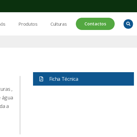
nós
Produtos
Culturas
Contactos
Ficha Técnica
uras ,
e água
da a