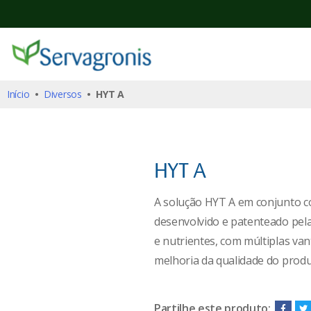
Início
•
Diversos
• HYT A
HYT A
A solução HYT A em conjunto c
desenvolvido e patenteado pel
HYT A
e nutrientes, com múltiplas va
Diversos
melhoria da qualidade do produt
Partilhe este produto: