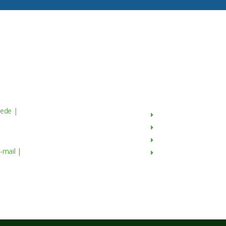
Contactos
Menu
ede |
Av. do Atlântico, 16 - 14º Piso
Sobre Nós
scritório 8 1990-019 Lisboa,
Produtos
ortugal
Culturas
-mail |
geral@servagronis.pt
Contactos