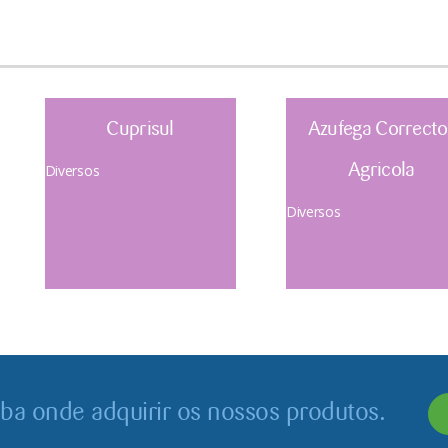
Cuprisul
Azufega Correcto
Agricola
Diversos
Diversos
iba onde adquirir os nossos produtos.