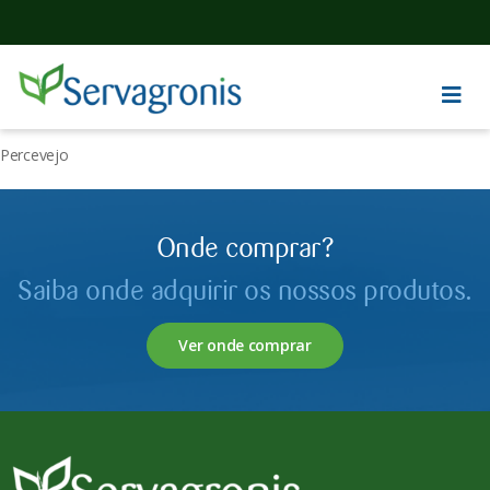
Percevejo
Onde comprar?
Saiba onde adquirir os nossos produtos.
Ver onde comprar