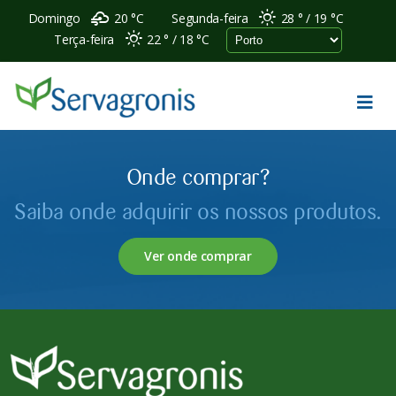
Domingo
20 °
C
Segunda-feira
28 °
19 °
C
Terça-feira
22 °
18 °
C
Onde comprar?
Saiba onde adquirir os nossos produtos.
Ver onde comprar