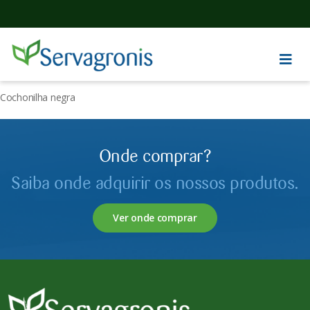
Cochonilha negra
Onde comprar?
Saiba onde adquirir os nossos produtos.
Ver onde comprar