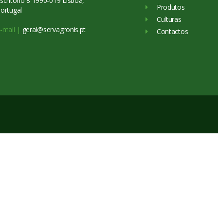
scritório 8 1990-019 Lisboa,
Produtos
ortugal
Culturas
-mail |
geral@servagronis.pt
Contactos