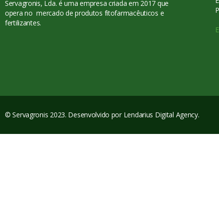
E
Servagronis, Lda. é uma empresa criada em 2017 que
P
opera no mercado de produtos fitofarmacêuticos e
fertilizantes.
E
© Servagronis 2023. Desenvolvido por
Lendarius Digital Agency
.