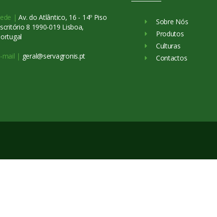
ede |
Av. do Atlântico, 16 - 14º Piso
Sobre Nós
scritório 8 1990-019 Lisboa,
Produtos
ortugal
Culturas
-mail |
geral@servagronis.pt
Contactos