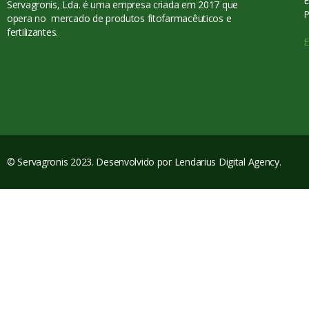
E
Servagronis, Lda. é uma empresa criada em 2017 que
P
opera no mercado de produtos fitofarmacêuticos e
fertilizantes.
E
© Servagronis 2023. Desenvolvido por
Lendarius Digital Agency
.