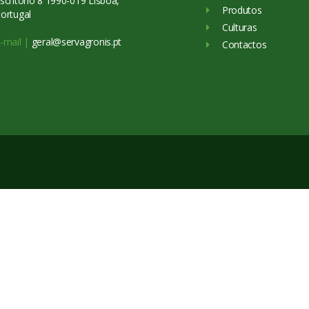
scritório 8 1990-019 Lisboa,
Produtos
ortugal
Culturas
-mail |
geral@servagronis.pt
Contactos