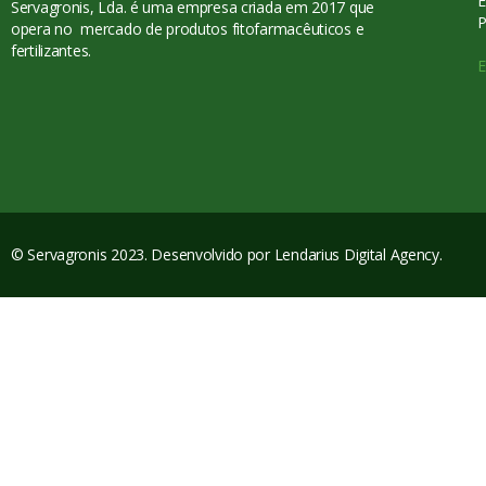
E
Servagronis, Lda. é uma empresa criada em 2017 que
P
opera no mercado de produtos fitofarmacêuticos e
fertilizantes.
E
© Servagronis 2023. Desenvolvido por
Lendarius Digital Agency
.