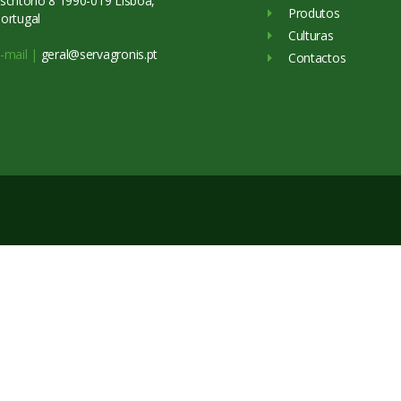
scritório 8 1990-019 Lisboa,
Produtos
ortugal
Culturas
-mail |
geral@servagronis.pt
Contactos