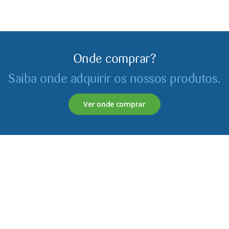
Onde comprar?
Saiba onde adquirir os nossos produtos.
Ver onde comprar
Servagronis, Lda. é uma empresa criada em 2017 que
opera no mercado de produtos fitofarmacêuticos e
fertilizantes.