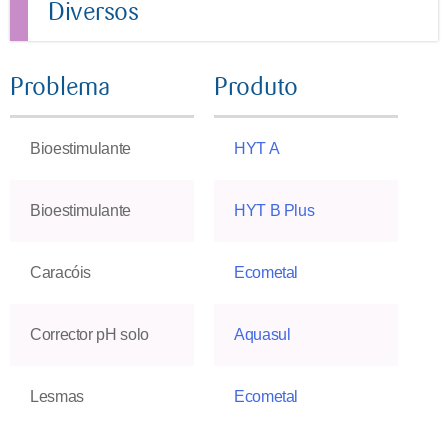
Diversos
Problema
Produto
Bioestimulante
HYT A
Bioestimulante
HYT B Plus
Caracóis
Ecometal
Corrector pH solo
Aquasul
Lesmas
Ecometal