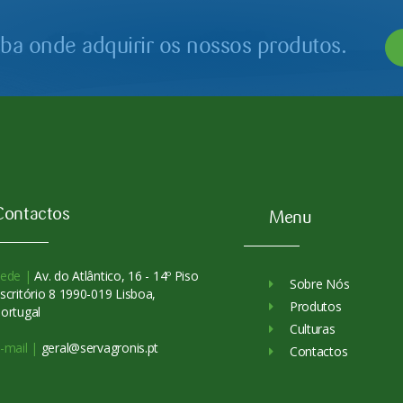
iba onde adquirir os nossos produtos.
Contactos
Menu
ede |
Av. do Atlântico, 16 - 14º Piso
Sobre Nós
scritório 8 1990-019 Lisboa,
Produtos
ortugal
Culturas
-mail |
geral@servagronis.pt
Contactos