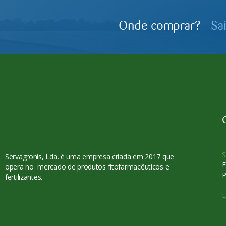
Onde comprar?
Sa
S
Servagronis, Lda. é uma empresa criada em 2017 que
E
opera no mercado de produtos fitofarmacêuticos e
P
fertilizantes.
E