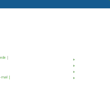
Contactos
Menu
ede |
Av. do Atlântico, 16 - 14º Piso
Sobre Nós
scritório 8 1990-019 Lisboa,
Produtos
ortugal
Culturas
-mail |
geral@servagronis.pt
Contactos