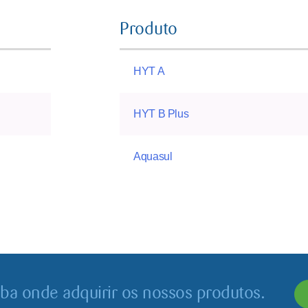
Produto
HYT A
HYT B Plus
Aquasul
iba onde adquirir os nossos produtos.