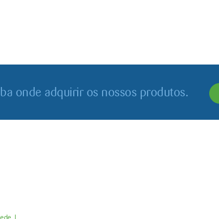
iba onde adquirir os nossos produtos.
Contactos
Menu
ede |
Av. do Atlântico, 16 - 14º Piso