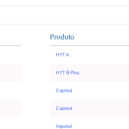
Produto
HYT A
HYT B Plus
Cuprisul
Cuprisul
Aquasul