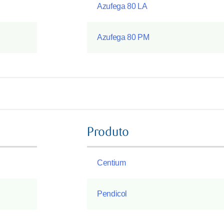
Azufega 80 LA
Azufega 80 PM
Produto
Centium
Pendicol