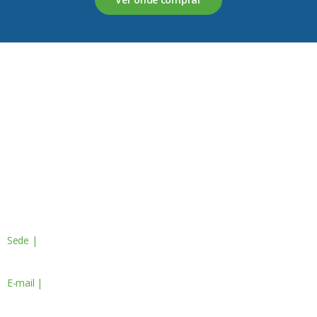
Servagronis, Lda. é uma empresa criada em 2017 que
opera no mercado de produtos fitofarmacêuticos e
fertilizantes.
Contactos
Sede |
Av. do Atlântico, 16 - 14º Piso
Escritório 8 1990-019 Lisboa, Portugal
E-mail |
geral@servagronis.pt