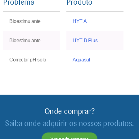
Problema
Produto
Bioestimulante
HYT A
Bioestimulante
HYT B Plus
Corrector pH solo
Aquasul
Onde comprar?
Saiba onde adquirir os nossos produtos.
Ver onde comprar