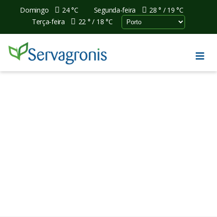
Domingo
24 °
C
Segunda-feira
28 °
19 °
C
Terça-feira
22 °
18 °
C
Feijoeiro