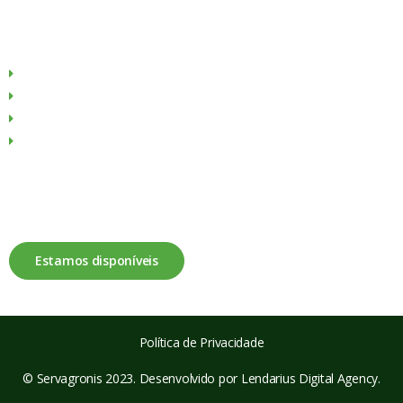
Menu
Sobre Nós
Produtos
Culturas
Contactos
Fale connosco
Estamos disponíveis
Política de Privacidade
© Servagronis 2023. Desenvolvido por
Lendarius Digital Agency
.