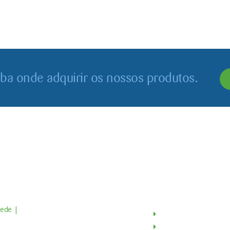
iba onde adquirir os nossos produtos.
Contactos
Menu
ede |
Av. do Atlântico, 16 - 14º Piso
Sobre Nós
scritório 8 1990-019 Lisboa,
Produtos
ortugal