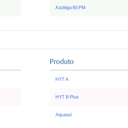
Azufega 80 PM
Produto
HYT A
HYT B Plus
Aquasul