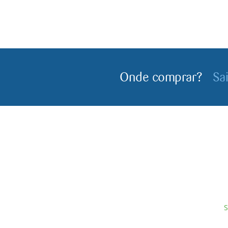
Onde comprar?
Sa
S
Servagronis, Lda. é uma empresa criada em 2017 que
E
opera no mercado de produtos fitofarmacêuticos e
P