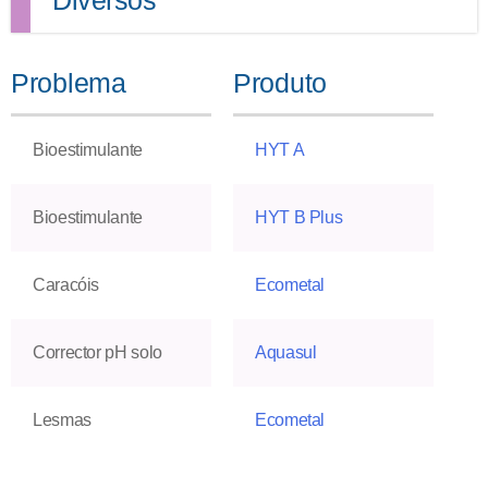
Diversos
Problema
Produto
Bioestimulante
HYT A
Bioestimulante
HYT B Plus
Caracóis
Ecometal
Corrector pH solo
Aquasul
Lesmas
Ecometal