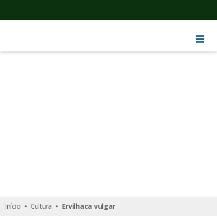
Ervilhaca vulgar
Início
•
Cultura
• Ervilhaca vulgar