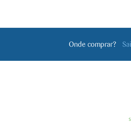
Onde comprar?
Sa
S
Servagronis, Lda. é uma empresa criada em 2017 que
E
opera no mercado de produtos fitofarmacêuticos e
P