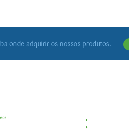
iba onde adquirir os nossos produtos.
Contactos
Menu
ede |
Av. do Atlântico, 16 - 14º Piso
Sobre Nós
scritório 8 1990-019 Lisboa,
Produtos
ortugal