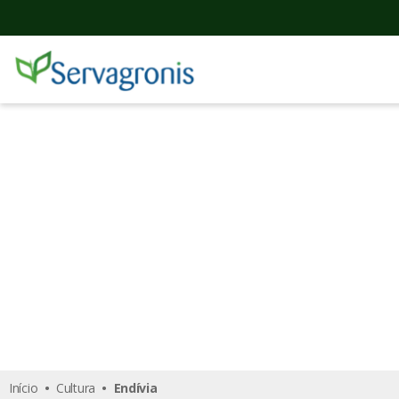
Endívia
Início
•
Cultura
• Endívia