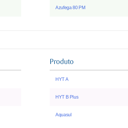
Azufega 80 PM
Produto
HYT A
HYT B Plus
Aquasul