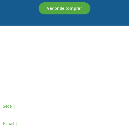
Ver onde comprar
Servagronis, Lda. é uma empresa criada em 2017 que
opera no mercado de produtos fitofarmacêuticos e
fertilizantes.
Contactos
Sede |
Av. do Atlântico, 16 - 14º Piso
Escritório 8 1990-019 Lisboa, Portugal
E-mail |
geral@servagronis.pt