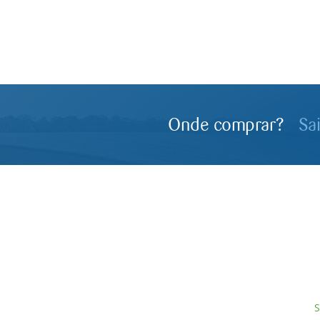
Onde comprar?
Sa
S
Servagronis, Lda. é uma empresa criada em 2017 que