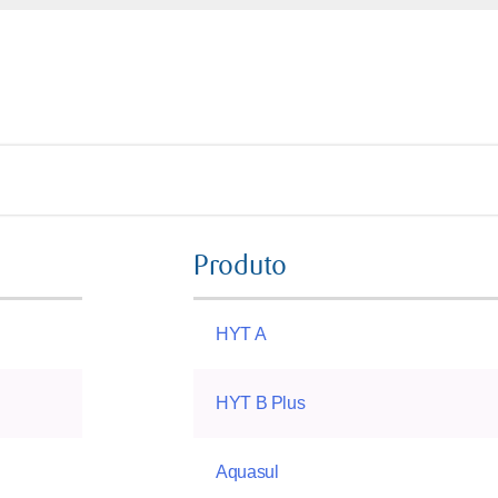
Produto
HYT A
HYT B Plus
Aquasul