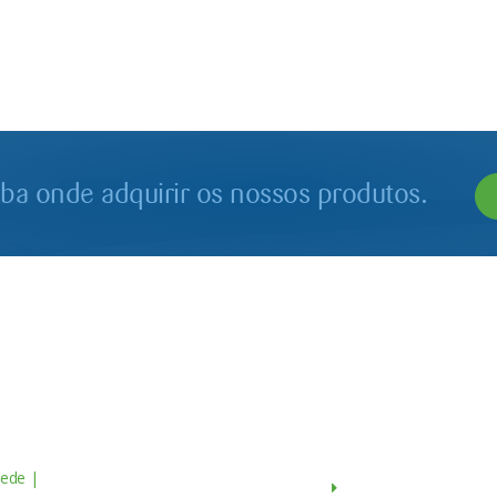
iba onde adquirir os nossos produtos.
Contactos
Menu
ede |
Av. do Atlântico, 16 - 14º Piso
Sobre Nós