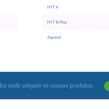
HYT A
HYT B Plus
Aquasul
iba onde adquirir os nossos produtos.