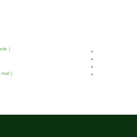
Contactos
Menu
ede |
Av. do Atlântico, 16 - 14º Piso
Sobre Nós
scritório 8 1990-019 Lisboa,
Produtos
ortugal
Culturas
-mail |
geral@servagronis.pt
Contactos