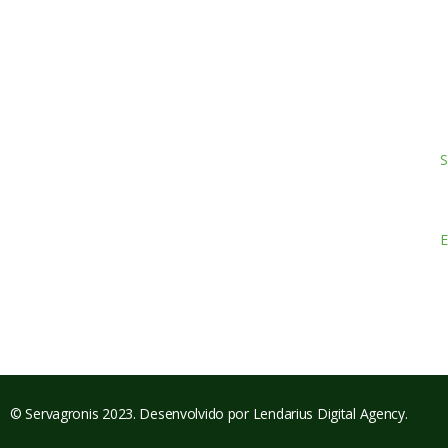
S
Servagronis, Lda. é uma empresa criada em 2017 que
E
opera no mercado de produtos fitofarmacêuticos e
P
fertilizantes.
E
© Servagronis 2023. Desenvolvido por
Lendarius Digital Agency
.