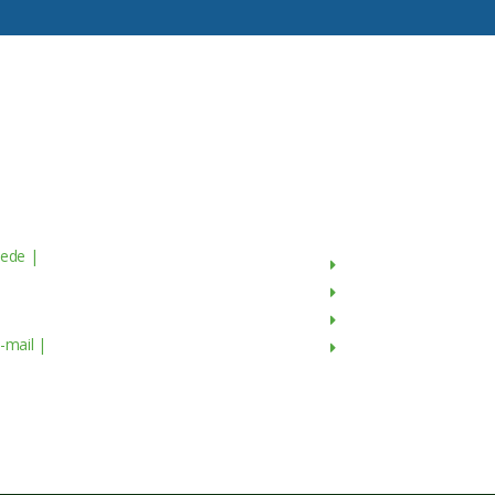
Contactos
Menu
ede |
Av. do Atlântico, 16 - 14º Piso
Sobre Nós
scritório 8 1990-019 Lisboa,
Produtos
ortugal
Culturas
-mail |
geral@servagronis.pt
Contactos