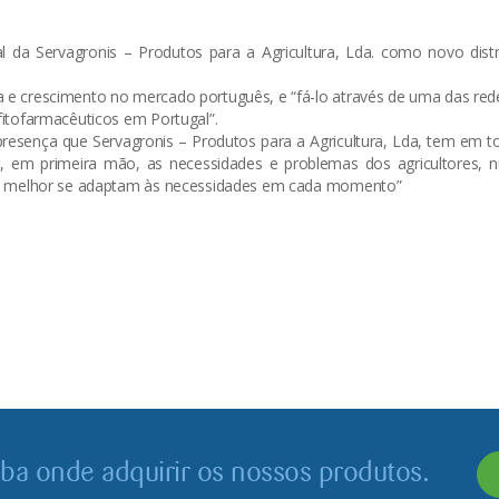
 da Servagronis – Produtos para a Agricultura, Lda. como novo distri
a e crescimento no mercado português, e “fá-lo através de uma das red
fitofarmacêuticos em Portugal”.
 presença que Servagronis – Produtos para a Agricultura, Lda, tem em
er, em primeira mão, as necessidades e problemas dos agricultores, 
 que melhor se adaptam às necessidades em cada momento”
iba onde adquirir os nossos produtos.