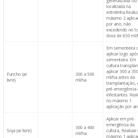
generalizada ou
localizada na
entrelinha.Realiz
máximo 2 aplic
por ano, não
excedendo no to
dose de 650 ml/
Em sementeira d
aplicar logo apó
sementeira. Em
cultura transpla
aplicar 300 a 35
Funcho (ar
300 a 500
ml/ha antes da
livre)
ml/ha
transplantação,
pré-emergência 
infestantes. Real
no máximo 1
aplicação por an
Aplicar em pré-
emergência da
300 a 400
Soja (ar livre)
cultura, Realizar
ml/ha.
máximo 1 aplic