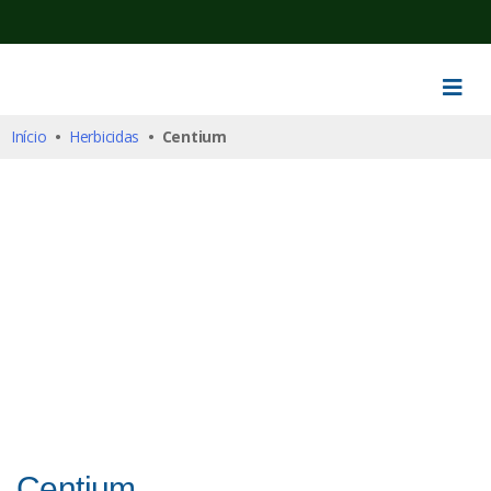
Início
•
Herbicidas
• Centium
Centium
Herbicidas
Centium