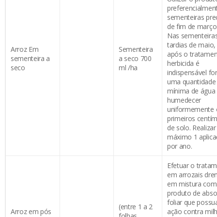
preferencialmen
sementeiras pre
de fim de março-
Nas sementeira
tardias de maio,
Arroz Em
Sementeira
após o tratame
sementeira a
a seco 700
herbicida é
seco
ml /ha
indispensável fo
uma quantidade
mínima de água
humedecer
uniformemente 
primeiros centí
de solo. Realizar
máximo 1 aplic
por ano.
Efetuar o trata
em arrozais dre
em mistura co
produto de abs
foliar que possu
(entre 1 a 2
Arroz em pós
ação contra mil
folhas