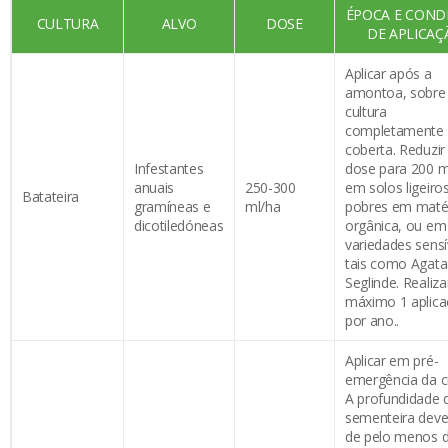
ÉPOCA E COND
CULTURA
ALVO
DOSE
DE APLICAÇ
Aplicar após a
amontoa, sobre
cultura
completamente
coberta. Reduzir
Infestantes
dose para 200 m
anuais
250-300
em solos ligeiro
Batateira
gramíneas e
ml/ha
pobres em maté
dicotiledóneas
orgânica, ou em
variedades sensí
tais como Agata
Seglinde. Realiza
máximo 1 aplic
por ano..
Aplicar em pré-
emergência da cu
A profundidade 
sementeira deve
de pelo menos d