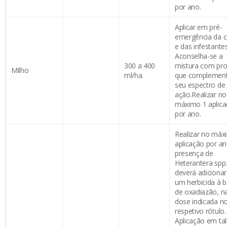
por ano.
Aplicar em pré-
emergência da c
e das infestantes
Aconselha-se a
300 a 400
mistura com pr
Milho
ml/ha.
que complemen
seu espectro de
ação.Realizar no
máximo 1 aplic
por ano.
Realizar no máx
aplicação por a
presença de
Heterantera spp.
deverá adicionar
um herbicida à 
de oxadiazão, n
dose indicada n
respetivo rótulo.
Aplicação em ta