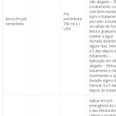
não alagado – E
o tratamento c
solo bem nivela
Pré-
Após o tratame
Arroz Em pré
sementeira:
proceder à inun
sementeira
700 ml a 1
do talhão de fo
L/ha
lenta e gradual e
manter a água
fechada durante
alguns dias. Sem
a 5 dias depois 
tratamento. –
Aplicação em ta
alagado – Efetua
tratamento e n
movimentar a á
durante alguns d
Semear 4 a 5 di
depois do trata
Aplicar em pré-
emergência da c
e das infestantes
Utilizar o produt