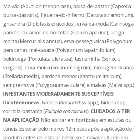
Malvão (Abutilon theophrasti), bolsa-de-pastor (Capsella
bursa-pastoris), figueira-do-inferno (Datura stramonium),
grisandra (Diplotaxis erucoides), erva-da-moda (Galinsoga
parviflora), amor-de-hortelão (Galium aparine), urtiga-
morta (Mercurialis annua), erva-pessegueira (Polygonum
persicaria), mal-casada (Polygonum lapathifolium),
beldroega (Portulaca oleracea), tasneirinha (Senecio
vulgaris), erva-moira (Solanum nigrum), morugem-branca
(Stellaria media), bardana-menor (Xanthium italicum),
sempre-noiva (Polygonum aviculare) e malvas (Malva spp.).
INFESTANTES MODERADAMENTE SUSCEPTÍVEIS
Dicotiledóneas:
Bredos (
Amaranthus
spp.), Bidens spp.,
corriola-bastarda (
Fallopia convolvulus
).
CUIDADOS A TER
NA APLICAÇÃO
Não aplicar em hortícolas em estufas ou
túneis. Esperar pelo menos 12 meses após a aplicação do
produto antes de instalar nesse solo novas culturas em