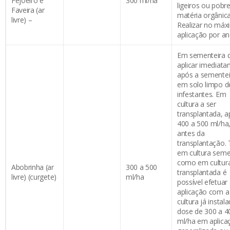
Fejoeiro e
300 ml/ha
ligeiros ou pobr
Faveira (ar
matéria orgânica
livre) –
Realizar no máx
aplicação por an
Em sementeira d
aplicar imediat
após a sementei
em solo limpo d
infestantes. Em
cultura a ser
transplantada, ap
400 a 500 ml/ha
antes da
transplantação.
em cultura sem
como em cultur
Abobrinha (ar
300 a 500
transplantada é
livre) (curgete)
ml/ha
possível efetuar
aplicação com a
cultura já instal
dose de 300 a 4
ml/ha em aplica