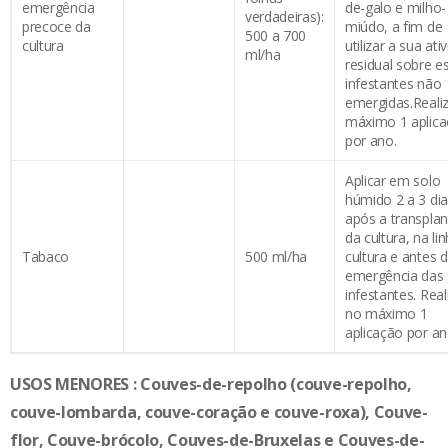
emergência
de-galo e milho-
verdadeiras):
precoce da
miúdo, a fim de
500 a 700
cultura
utilizar a sua ati
ml/ha
residual sobre e
infestantes não
emergidas.Reali
máximo 1 aplic
por ano.
Aplicar em solo
húmido 2 a 3 di
após a transpla
da cultura, na li
Tabaco
500 ml/ha
cultura e antes 
emergência das
infestantes. Real
no máximo 1
aplicação por an
USOS MENORES :
Couves-de-repolho (couve-repolho,
couve-lombarda, couve-coração e couve-roxa),
Couve-
flor, Couve-brócolo, Couves-de-Bruxelas e Couves-de-