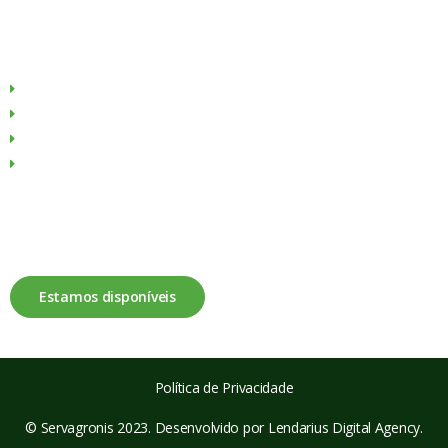
Menu
Sobre Nós
Produtos
Culturas
Contactos
Fale connosco
Estamos disponíveis
Política de Privacidade
© Servagronis 2023. Desenvolvido por
Lendarius Digital Agency
.