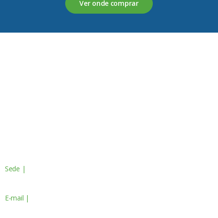
Ver onde comprar
Servagronis, Lda. é uma empresa criada em 2017 que
opera no mercado de produtos fitofarmacêuticos e
fertilizantes.
Contactos
Sede |
Av. do Atlântico, 16 - 14º Piso
Escritório 8 1990-019 Lisboa, Portugal
E-mail |
geral@servagronis.pt